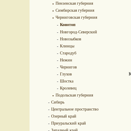
Пензенская губерния
Симбирская губерния
Черниговская губерния
Конотоп
Новгород-Северский
Новозыбков
Клинцы
Стародуб
Нежин
Чернигов
Глухов
К
Шостка
Кролевец
Подольская губерния
Сибирь
Центральное пространство
Озерный край
Приуральский край
Западный край