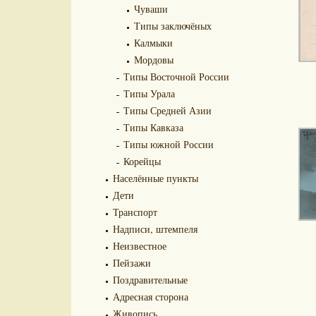
Чуваши
Типы заключёных
Калмыки
Мордовы
Типы Восточной России
Типы Урала
Типы Средней Азии
Типы Кавказа
Типы южной России
Корейцы
Населённые пункты
Дети
Транспорт
Надписи, штемпеля
Неизвестное
Пейзажи
Поздравительные
Адресная сторона
Живопись