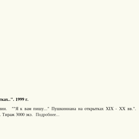
ах..". 1999 г.
лин. ""Я к вам пишу..." Пушкиниана на открытках XIX - XX вв.".
. Тираж 3000 экз.
Подробнее...