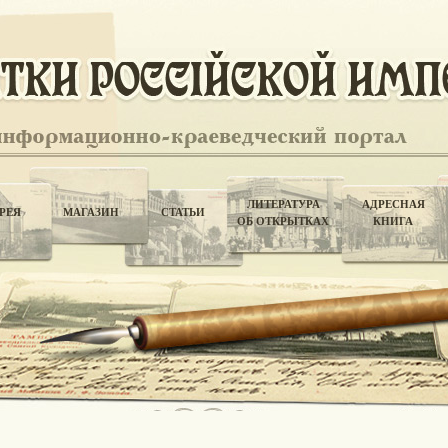
ЛИТЕРАТУРА
АДРЕСНАЯ
РЕЯ
МАГАЗИН
СТАТЬИ
ОБ ОТКРЫТКАХ
КНИГА