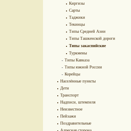
Киргизы
Сарты
Таджики
Текинцы
Типы Средней Азии
Типы Ташкенской дороги
Типы закаспийские
Туркмены
Типы Кавказа
Типы южной России
Корейцы
Населённые пункты
Дети
Транспорт
Надписи, штемпеля
Неизвестное
Пейзажи
Поздравительные
Адресная сторона