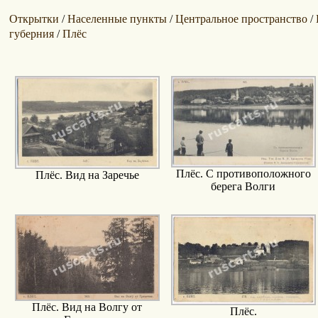
Открытки
Населенные пункты
Центральное пространство
/
/
/
губерния
Плёс
/
Плёс. С противоположного
Плёс. Вид на Заречье
берега Волги
Плёс. Вид на Волгу от
Плёс.