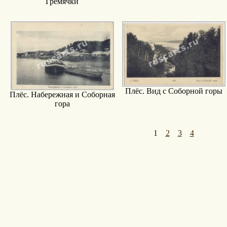
Гремячки
Плёс. Вид с Соборной горы
Плёс. Набережная и Соборная
гора
1
2
3
4