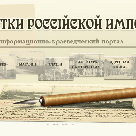
ЛИТЕРАТУРА
АДРЕСНАЯ
РЕЯ
МАГАЗИН
СТАТЬИ
ОБ ОТКРЫТКАХ
КНИГА