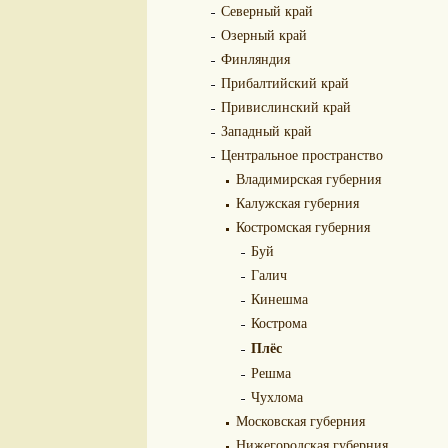
Северный край
Озерный край
Финляндия
Прибалтийский край
Привислинский край
Западный край
Центральное пространство
Владимирская губерния
Калужская губерния
Костромская губерния
Буй
Галич
Кинешма
Кострома
Плёс
Решма
Чухлома
Московская губерния
Нижегородская губерния