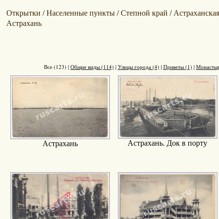
Открытки
Населенные пункты
Степной край
Астраханская
/
/
/
Астрахань
Все (123)
|
Общие виды (114)
|
Улицы города (4)
|
Приветы (1)
|
Монастыр
Астрахань. Док в порту
Астрахань