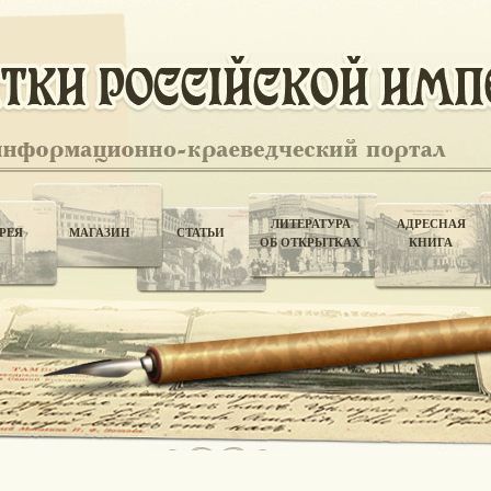
ЛИТЕРАТУРА
АДРЕСНАЯ
РЕЯ
МАГАЗИН
СТАТЬИ
ОБ ОТКРЫТКАХ
КНИГА