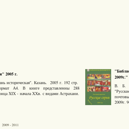
"Библио
" 2005 г.
2009г."
нь историческая". Казань. 2005 г. 192 стр.
В. Б. 
мат А4. В книге представленны 288
"Русск
нца XIX - начала XXв. с видами Астрахани.
почтов
2009г. 
 2009 - 2011