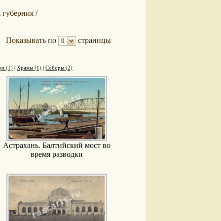
 губерния
/
Показывать по
страницы
9
и (1)
|
Храмы (1)
|
Соборы (2)
Астрахань. Балтийский мост во
время разводки