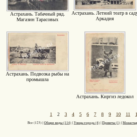
Астрахань. Летний театр в сад
Астрахань. Табачный ряд.
Аркадия
Магазин Тарасовых
Астрахань. Подвозка рыбы на
промышла
Астрахань. Киргиз ледокол
1
2
3
4
5
6
7
8
9
10
11
Все (123)
|
Общие виды (114)
|
Улицы города (4)
|
Приветы (1)
|
Монастыр