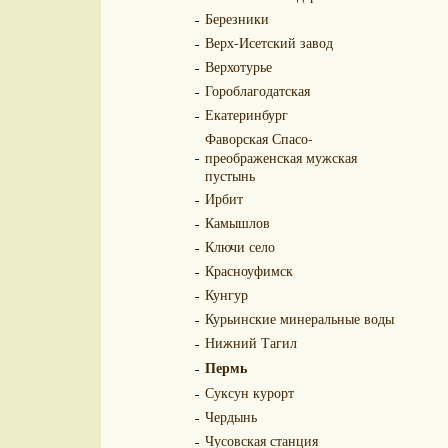
Березники
Верх-Исетский завод
Верхотурье
Гороблагодатская
Екатеринбург
Фаворская Спасо-
преображенская мужская
пустынь
Ирбит
Камышлов
Ключи село
Красноуфимск
Кунгур
Курьинские минеральные воды
Нижний Тагил
Пермь
Суксун курорт
Чердынь
Чусовская станция