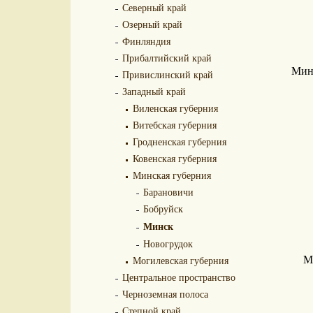
Северный край
Озерный край
Финляндия
Прибалтийский край
Минс
Привислинский край
Западный край
Виленская губерния
Витебская губерния
Гродненская губерния
Ковенская губерния
Минская губерния
Барановичи
Бобруйск
Минск
Новогрудок
Могилевская губерния
М
Центральное пространство
Черноземная полоса
Степной край