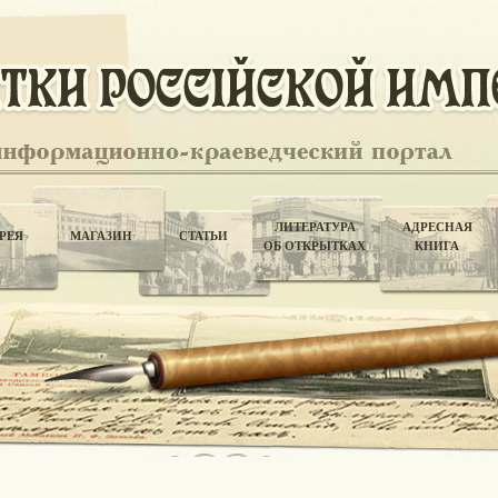
ЛИТЕРАТУРА
АДРЕСНАЯ
РЕЯ
МАГАЗИН
СТАТЬИ
ОБ ОТКРЫТКАХ
КНИГА