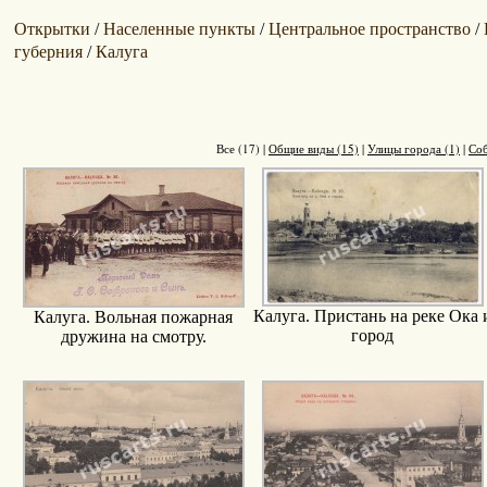
Открытки
Населенные пункты
Центральное пространство
/
/
/
губерния
Калуга
/
Все (17)
|
Общие виды (15)
|
Улицы города (1)
|
Соб
Калуга. Пристань на реке Ока 
Калуга. Вольная пожарная
город
дружина на смотру.