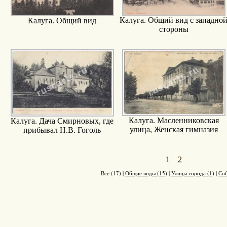
Калуга. Общий вид с западно
Калуга. Общий вид
стороны
Калуга. Масленниковская
Калуга. Дача Смирновых, где
улица, Женская гимназия
прибывал Н.В. Гоголь
1
2
Все (17)
|
Общие виды (15)
|
Улицы города (1)
|
Соб