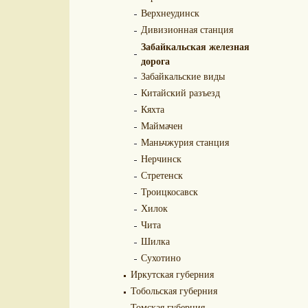
Верхнеудинск
Дивизионная станция
Забайкальская железная
дорога
Забайкальские виды
Китайский разъезд
Кяхта
Маймачен
Маньчжурия станция
Нерчинск
Стретенск
Троицкосавск
Хилок
Чита
Шилка
Сухотино
Иркутская губерния
Тобольская губерния
Томская губерния