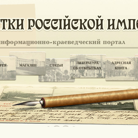
ЛИТЕРАТУРА
АДРЕСНАЯ
РЕЯ
МАГАЗИН
СТАТЬИ
ОБ ОТКРЫТКАХ
КНИГА