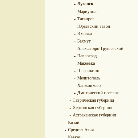
Луганск
Мариуполь
Таганрог
Юрьевский завод
Юзовка
Бахмут
Александро-Грушевский
Павлоград
Макеевка
Шарапкино
Мелитополь
Ханжонково
Дмитриеский поселок
Таврическая губерния
Херсонская губерния
Астраханская губерния
Китай
Средняя Азия
Кавказ