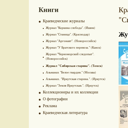
Книги
Кр
"С
Краеведческие журналы
Журнал "Коркина слобода". (Ишим)
Жу
Журнал "Станица". (Краснодар)
Журнал "Аргонавт". (Новороссийск)
Журнал "У Братского перевоза." (Канск)
Журнал "Черноморский следопыт".
(Новороссийск)
Журнал "Сибирская старина". (Томск)
Альманах "Белое гвардия." (Москва)
Альманах. "Иркутская старина.". (Иркутск)
Журнал "Земля Иркутская.". (Иркутск)
Коллекционеры и их коллекции
О фотографии
Реклама
Краеведческая литература