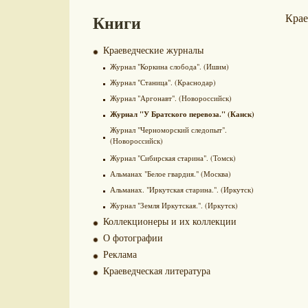
Книги
Крае
Краеведческие журналы
Журнал "Коркина слобода". (Ишим)
Журнал "Станица". (Краснодар)
Журнал "Аргонавт". (Новороссийск)
Журнал "У Братского перевоза." (Канск)
Журнал "Черноморский следопыт".
(Новороссийск)
Журнал "Сибирская старина". (Томск)
Альманах "Белое гвардия." (Москва)
Альманах. "Иркутская старина.". (Иркутск)
Журнал "Земля Иркутская.". (Иркутск)
Коллекционеры и их коллекции
О фотографии
Реклама
Краеведческая литература