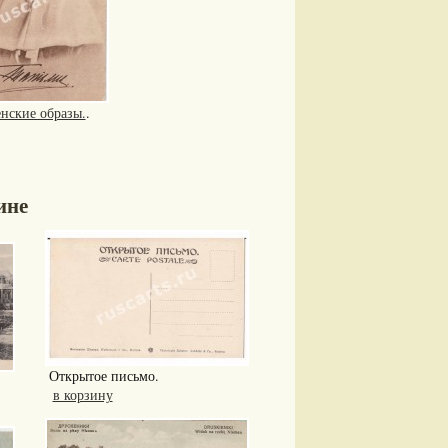
нские образы.
.
ине
Открытое письмо.
в корзину