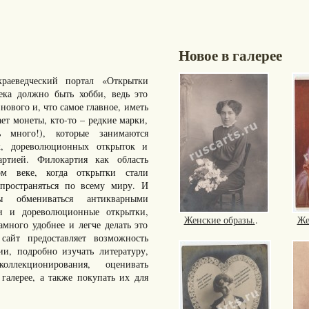
Новое в галерее
раеведческий портал «Открытки
ка должно быть хобби, ведь это
нового и, что самое главное, иметь
ает монеты, кто-то – редкие марки,
много!), которые занимаются
к, дореволюционных открыток и
артией. Филокартия как область
ом веке, когда открытки стали
пространяться по всему миру. И
ы обмениваться антикварными
ки и дореволюционные открытки,
Женские образы.
.
Же
ного удобнее и легче делать это
айт предоставляет возможность
ии, подробно изучать литературу,
ллекционирования, оценивать
галерее, а также покупать их для