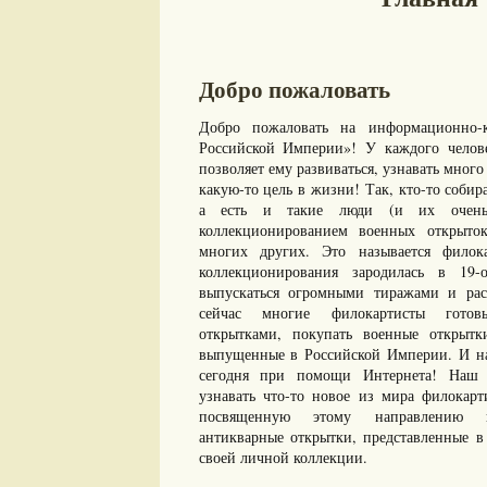
Добро пожаловать
Добро пожаловать на информационно-к
Российской Империи»! У каждого челове
позволяет ему развиваться, узнавать много 
какую-то цель в жизни! Так, кто-то собир
а есть и такие люди (и их очень 
коллекционированием военных открыто
многих других. Это называется филок
коллекционирования зародилась в 19-
выпускаться огромными тиражами и рас
сейчас многие филокартисты готов
открытками, покупать военные открыт
выпущенные в Российской Империи. И нам
сегодня при помощи Интернета! Наш с
узнавать что-то новое из мира филокарт
посвященную этому направлению ко
антикварные открытки, представленные в 
своей личной коллекции.