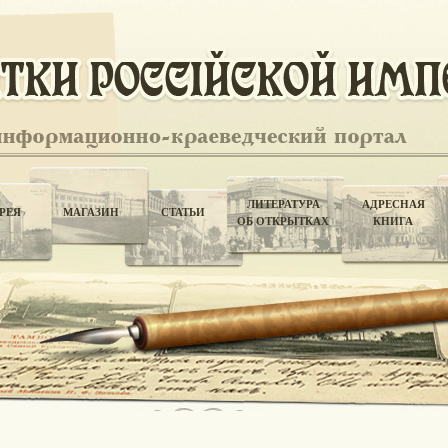
ЛИТЕРАТУРА
АДРЕСНАЯ
РЕЯ
МАГАЗИН
СТАТЬИ
ОБ ОТКРЫТКАХ
КНИГА