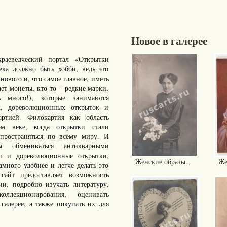
Новое в галерее
раеведческий портал «Открытки
ка должно быть хобби, ведь это
нового и, что самое главное, иметь
ает монеты, кто-то – редкие марки,
много!), которые занимаются
к, дореволюционных открыток и
артией. Филокартия как область
ом веке, когда открытки стали
пространяться по всему миру. И
ы обмениваться антикварными
ки и дореволюционные открытки,
Женские образы.
.
Же
ного удобнее и легче делать это
айт предоставляет возможность
ии, подробно изучать литературу,
ллекционирования, оценивать
галерее, а также покупать их для