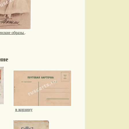
нские образы.
.
ине
в корзину