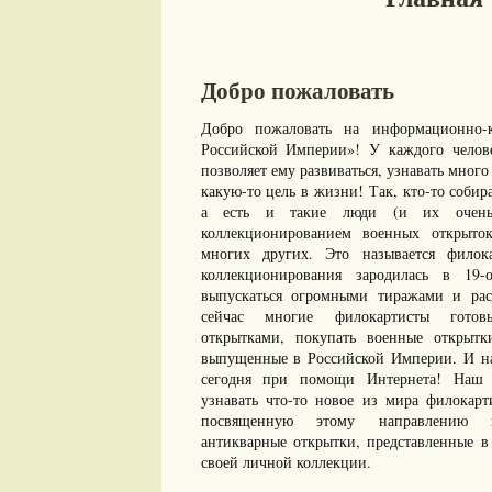
Добро пожаловать
Добро пожаловать на информационно-к
Российской Империи»! У каждого челове
позволяет ему развиваться, узнавать много 
какую-то цель в жизни! Так, кто-то собир
а есть и такие люди (и их очень 
коллекционированием военных открыто
многих других. Это называется филок
коллекционирования зародилась в 19-
выпускаться огромными тиражами и рас
сейчас многие филокартисты готов
открытками, покупать военные открыт
выпущенные в Российской Империи. И нам
сегодня при помощи Интернета! Наш с
узнавать что-то новое из мира филокарт
посвященную этому направлению ко
антикварные открытки, представленные в 
своей личной коллекции.