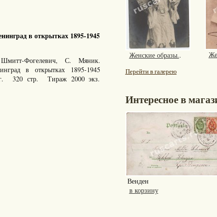
нинград в открытках 1895-1945
Же
Женские образы.
.
Шмитт-Фогелевич, С. Мяник.
енинград в открытках 1895-1945
Перейти в галерею
 г. 320 стр. Тираж 2000 экз.
Интересное в магаз
Венден
в корзину