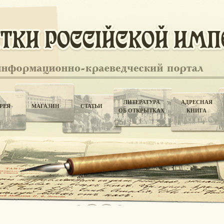
ЛИТЕРАТУРА
АДРЕСНАЯ
РЕЯ
МАГАЗИН
СТАТЬИ
ОБ ОТКРЫТКАХ
КНИГА