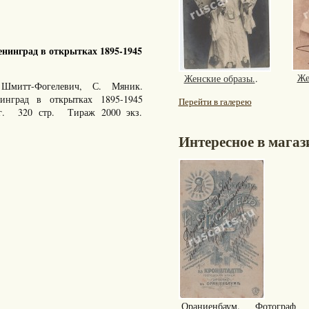
нинград в открытках 1895-1945
Же
Женские образы.
.
Шмитт-Фогелевич, С. Мяник.
енинград в открытках 1895-1945
Перейти в галерею
 г. 320 стр. Тираж 2000 экз.
Интересное в магаз
Ораниенбаум. Фотограф 