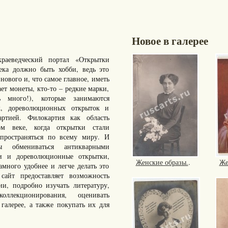
Новое в галерее
раеведческий портал «Открытки
ка должно быть хобби, ведь это
нового и, что самое главное, иметь
ает монеты, кто-то – редкие марки,
много!), которые занимаются
к, дореволюционных открыток и
артией. Филокартия как область
ом веке, когда открытки стали
пространяться по всему миру. И
ы обмениваться антикварными
ки и дореволюционные открытки,
Женские образы.
.
Же
ного удобнее и легче делать это
айт предоставляет возможность
ии, подробно изучать литературу,
ллекционирования, оценивать
галерее, а также покупать их для