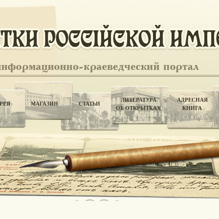
ЛИТЕРАТУРА
АДРЕСНАЯ
РЕЯ
МАГАЗИН
СТАТЬИ
ОБ ОТКРЫТКАХ
КНИГА