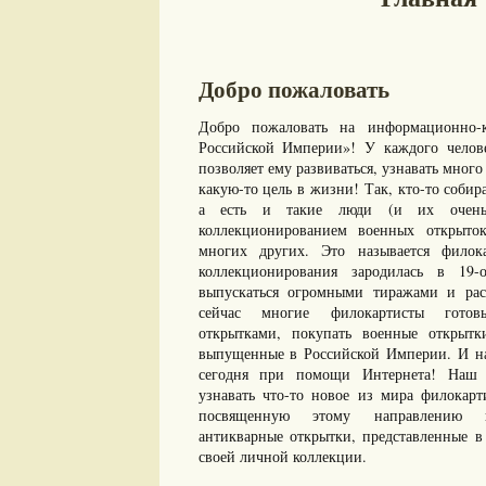
Добро пожаловать
Добро пожаловать на информационно-к
Российской Империи»! У каждого челове
позволяет ему развиваться, узнавать много 
какую-то цель в жизни! Так, кто-то собир
а есть и такие люди (и их очень 
коллекционированием военных открыто
многих других. Это называется филок
коллекционирования зародилась в 19-
выпускаться огромными тиражами и рас
сейчас многие филокартисты готов
открытками, покупать военные открыт
выпущенные в Российской Империи. И нам
сегодня при помощи Интернета! Наш с
узнавать что-то новое из мира филокарт
посвященную этому направлению ко
антикварные открытки, представленные в 
своей личной коллекции.