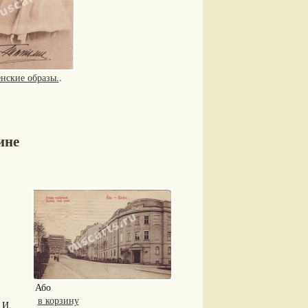
нские образы.
.
ине
Або
в корзину
И.