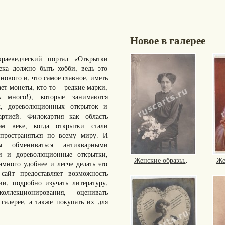
Новое в галерее
раеведческий портал «Открытки
ка должно быть хобби, ведь это
нового и, что самое главное, иметь
ает монеты, кто-то – редкие марки,
много!), которые занимаются
к, дореволюционных открыток и
артией. Филокартия как область
ом веке, когда открытки стали
пространяться по всему миру. И
ы обмениваться антикварными
ки и дореволюционные открытки,
Женские образы.
.
Же
ного удобнее и легче делать это
айт предоставляет возможность
ии, подробно изучать литературу,
ллекционирования, оценивать
галерее, а также покупать их для