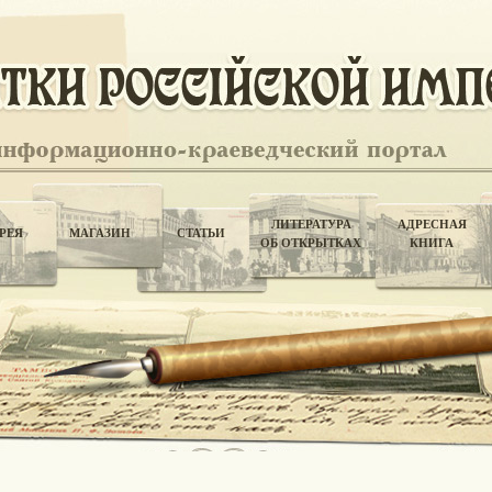
ЛИТЕРАТУРА
АДРЕСНАЯ
РЕЯ
МАГАЗИН
СТАТЬИ
ОБ ОТКРЫТКАХ
КНИГА