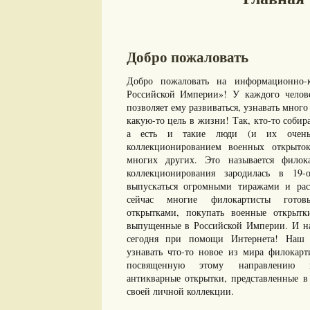
Добро пожаловать
Добро пожаловать на информационно-к
Российской Империи»! У каждого челове
позволяет ему развиваться, узнавать много 
какую-то цель в жизни! Так, кто-то собир
а есть и такие люди (и их очень 
коллекционированием военных открыто
многих других. Это называется филок
коллекционирования зародилась в 19-
выпускаться огромными тиражами и рас
сейчас многие филокартисты готов
открытками, покупать военные открыт
выпущенные в Российской Империи. И нам
сегодня при помощи Интернета! Наш с
узнавать что-то новое из мира филокарт
посвященную этому направлению ко
антикварные открытки, представленные в 
своей личной коллекции.