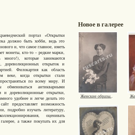
Новое в галерее
раеведческий портал «Открытки
ка должно быть хобби, ведь это
нового и, что самое главное, иметь
ает монеты, кто-то – редкие марки,
много!), которые занимаются
к, дореволюционных открыток и
артией. Филокартия как область
ом веке, когда открытки стали
пространяться по всему миру. И
ы обмениваться антикварными
ки и дореволюционные открытки,
Женские образы.
.
Же
ного удобнее и легче делать это
айт предоставляет возможность
ии, подробно изучать литературу,
ллекционирования, оценивать
галерее, а также покупать их для