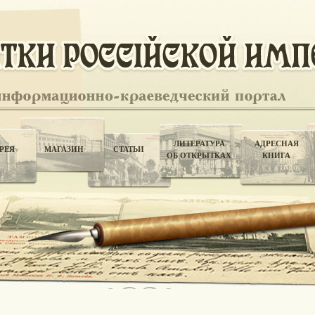
ЛИТЕРАТУРА
АДРЕСНАЯ
РЕЯ
МАГАЗИН
СТАТЬИ
ОБ ОТКРЫТКАХ
КНИГА