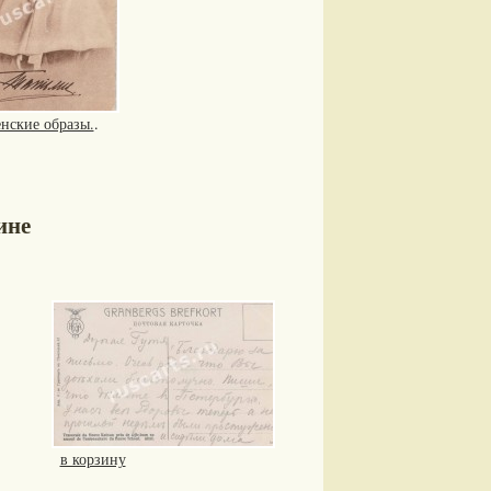
нские образы.
.
ине
в корзину