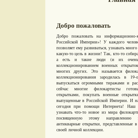
Добро пожаловать
Добро пожаловать на информационно-к
Российской Империи»! У каждого челове
позволяет ему развиваться, узнавать много 
какую-то цель в жизни! Так, кто-то собир
а есть и такие люди (и их очень 
коллекционированием военных открыто
многих других. Это называется филок
коллекционирования зародилась в 19-
выпускаться огромными тиражами и рас
сейчас многие филокартисты готов
открытками, покупать военные открыт
выпущенные в Российской Империи. И нам
сегодня при помощи Интернета! Наш с
узнавать что-то новое из мира филокарт
посвященную этому направлению ко
антикварные открытки, представленные в 
своей личной коллекции.