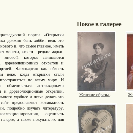
Новое в галерее
раеведческий портал «Открытки
ка должно быть хобби, ведь это
нового и, что самое главное, иметь
ает монеты, кто-то – редкие марки,
много!), которые занимаются
к, дореволюционных открыток и
артией. Филокартия как область
ом веке, когда открытки стали
пространяться по всему миру. И
ы обмениваться антикварными
ки и дореволюционные открытки,
Женские образы.
.
Же
ного удобнее и легче делать это
айт предоставляет возможность
ии, подробно изучать литературу,
ллекционирования, оценивать
галерее, а также покупать их для