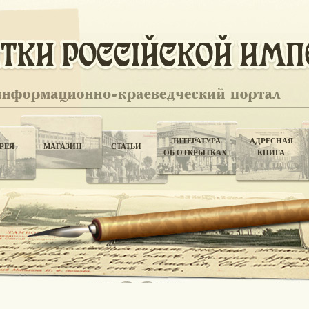
ЛИТЕРАТУРА
АДРЕСНАЯ
РЕЯ
МАГАЗИН
СТАТЬИ
ОБ ОТКРЫТКАХ
КНИГА