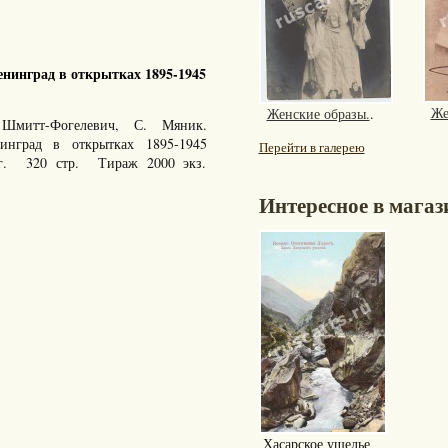
нинград в открытках 1895-1945
Же
Женские образы.
.
Шмитт-Фогелевич, С. Мяник.
енинград в открытках 1895-1945
Перейти в галерею
 г. 320 стр. Тираж 2000 экз.
Интересное в магаз
Хасарское ущелье