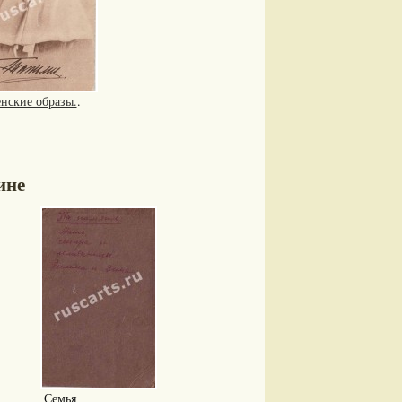
нские образы.
.
ине
Семья