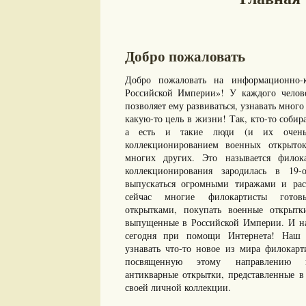
Добро пожаловать
Добро пожаловать на информационно-к
Российской Империи»! У каждого челове
позволяет ему развиваться, узнавать много 
какую-то цель в жизни! Так, кто-то собир
а есть и такие люди (и их очень 
коллекционированием военных открыто
многих других. Это называется филок
коллекционирования зародилась в 19-
выпускаться огромными тиражами и рас
сейчас многие филокартисты готов
открытками, покупать военные открыт
выпущенные в Российской Империи. И нам
сегодня при помощи Интернета! Наш с
узнавать что-то новое из мира филокарт
посвященную этому направлению ко
антикварные открытки, представленные в 
своей личной коллекции.