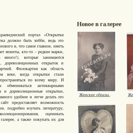
Новое в галерее
раеведческий портал «Открытки
ка должно быть хобби, ведь это
нового и, что самое главное, иметь
ает монеты, кто-то – редкие марки,
много!), которые занимаются
к, дореволюционных открыток и
артией. Филокартия как область
ом веке, когда открытки стали
пространяться по всему миру. И
ы обмениваться антикварными
ки и дореволюционные открытки,
Женские образы.
.
Же
ного удобнее и легче делать это
айт предоставляет возможность
ии, подробно изучать литературу,
ллекционирования, оценивать
галерее, а также покупать их для