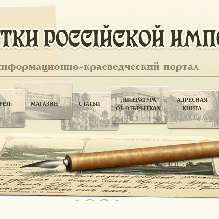
ЛИТЕРАТУРА
АДРЕСНАЯ
РЕЯ
МАГАЗИН
СТАТЬИ
ОБ ОТКРЫТКАХ
КНИГА