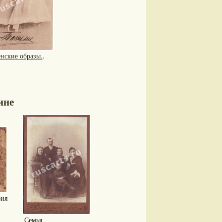
нские образы.
.
ине
ия
Семья