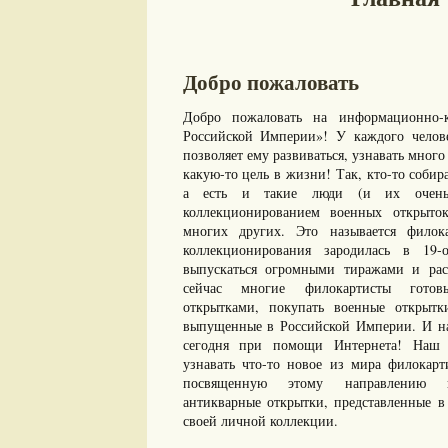
Добро пожаловать
Добро пожаловать на информационно-к
Российской Империи»! У каждого челове
позволяет ему развиваться, узнавать много 
какую-то цель в жизни! Так, кто-то собир
а есть и такие люди (и их очень 
коллекционированием военных открыто
многих других. Это называется филок
коллекционирования зародилась в 19-
выпускаться огромными тиражами и рас
сейчас многие филокартисты готов
открытками, покупать военные открыт
выпущенные в Российской Империи. И нам
сегодня при помощи Интернета! Наш с
узнавать что-то новое из мира филокарт
посвященную этому направлению ко
антикварные открытки, представленные в 
своей личной коллекции.