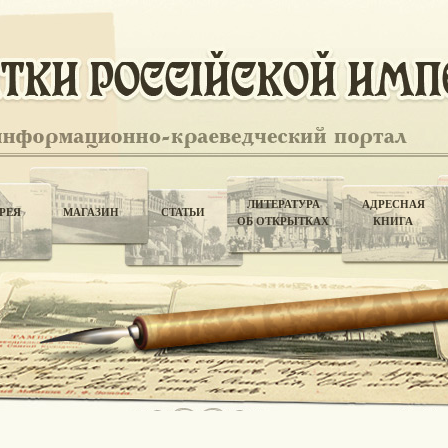
ЛИТЕРАТУРА
АДРЕСНАЯ
РЕЯ
МАГАЗИН
СТАТЬИ
ОБ ОТКРЫТКАХ
КНИГА