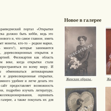
Новое в галерее
раеведческий портал «Открытки
ка должно быть хобби, ведь это
нового и, что самое главное, иметь
ает монеты, кто-то – редкие марки,
много!), которые занимаются
к, дореволюционных открыток и
артией. Филокартия как область
ом веке, когда открытки стали
пространяться по всему миру. И
ы обмениваться антикварными
ки и дореволюционные открытки,
Женские образы.
.
Же
ного удобнее и легче делать это
айт предоставляет возможность
ии, подробно изучать литературу,
ллекционирования, оценивать
галерее, а также покупать их для