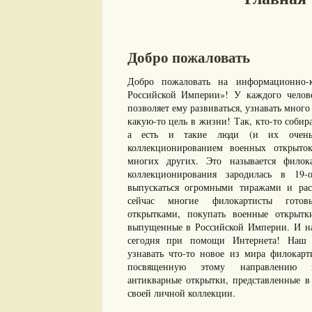
Добро пожаловать
Добро пожаловать на информационно-к
Российской Империи»! У каждого челове
позволяет ему развиваться, узнавать много 
какую-то цель в жизни! Так, кто-то собир
а есть и такие люди (и их очень 
коллекционированием военных открыто
многих других. Это называется филок
коллекционирования зародилась в 19-
выпускаться огромными тиражами и рас
сейчас многие филокартисты готов
открытками, покупать военные открыт
выпущенные в Российской Империи. И нам
сегодня при помощи Интернета! Наш с
узнавать что-то новое из мира филокарт
посвященную этому направлению ко
антикварные открытки, представленные в 
своей личной коллекции.