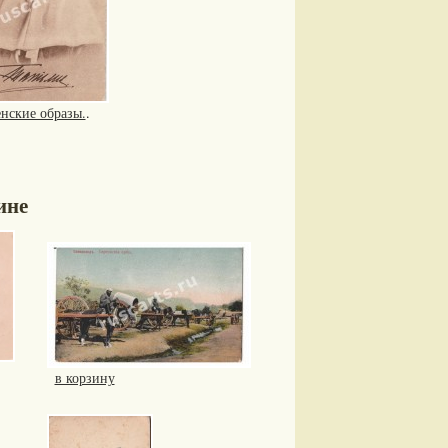
нские образы.
.
ине
в корзину