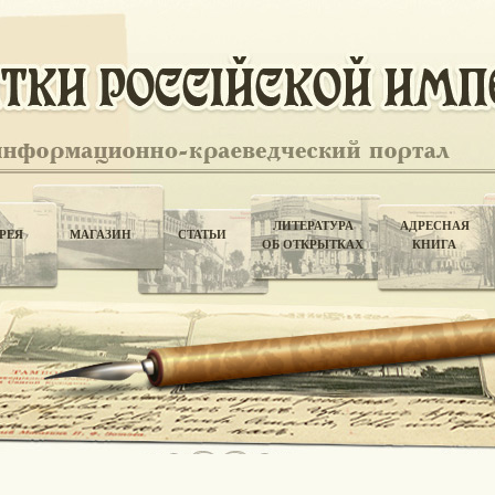
ЛИТЕРАТУРА
АДРЕСНАЯ
РЕЯ
МАГАЗИН
СТАТЬИ
ОБ ОТКРЫТКАХ
КНИГА