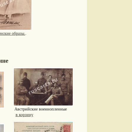
нские образы.
.
ине
Австрийские военнопленные
в корзину