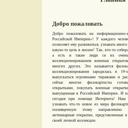
Добро пожаловать
Добро пожаловать на информационно-к
Российской Империи»! У каждого челове
позволяет ему развиваться, узнавать много 
какую-то цель в жизни! Так, кто-то собир
а есть и такие люди (и их очень 
коллекционированием военных открыто
многих других. Это называется филок
коллекционирования зародилась в 19-
выпускаться огромными тиражами и рас
сейчас многие филокартисты готов
открытками, покупать военные открыт
выпущенные в Российской Империи. И нам
сегодня при помощи Интернета! Наш с
узнавать что-то новое из мира филокарт
посвященную этому направлению ко
антикварные открытки, представленные в 
своей личной коллекции.