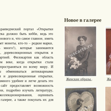
Новое в галерее
раеведческий портал «Открытки
ка должно быть хобби, ведь это
нового и, что самое главное, иметь
ает монеты, кто-то – редкие марки,
много!), которые занимаются
к, дореволюционных открыток и
артией. Филокартия как область
ом веке, когда открытки стали
пространяться по всему миру. И
ы обмениваться антикварными
ки и дореволюционные открытки,
Женские образы.
.
Же
ного удобнее и легче делать это
айт предоставляет возможность
ии, подробно изучать литературу,
ллекционирования, оценивать
галерее, а также покупать их для