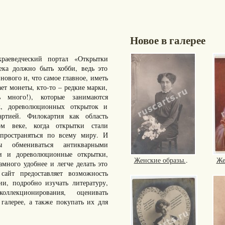
Новое в галерее
раеведческий портал «Открытки
ка должно быть хобби, ведь это
нового и, что самое главное, иметь
ает монеты, кто-то – редкие марки,
много!), которые занимаются
к, дореволюционных открыток и
артией. Филокартия как область
ом веке, когда открытки стали
пространяться по всему миру. И
ы обмениваться антикварными
ки и дореволюционные открытки,
Женские образы.
.
Же
ного удобнее и легче делать это
айт предоставляет возможность
ии, подробно изучать литературу,
ллекционирования, оценивать
галерее, а также покупать их для