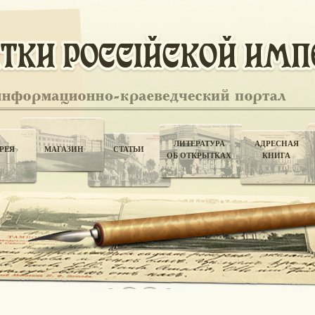
ЛИТЕРАТУРА
АДРЕСНАЯ
РЕЯ
МАГАЗИН
СТАТЬИ
ОБ ОТКРЫТКАХ
КНИГА