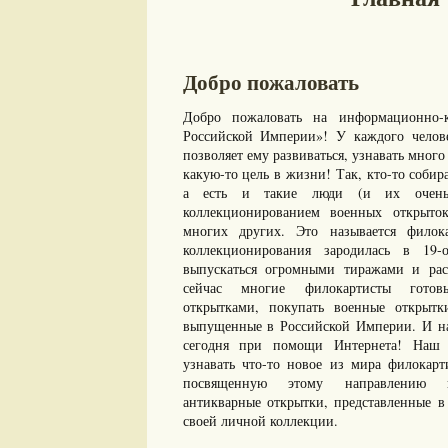
Добро пожаловать
Добро пожаловать на информационно-к
Российской Империи»! У каждого челове
позволяет ему развиваться, узнавать много 
какую-то цель в жизни! Так, кто-то собир
а есть и такие люди (и их очень 
коллекционированием военных открыто
многих других. Это называется филок
коллекционирования зародилась в 19-
выпускаться огромными тиражами и рас
сейчас многие филокартисты готов
открытками, покупать военные открыт
выпущенные в Российской Империи. И нам
сегодня при помощи Интернета! Наш с
узнавать что-то новое из мира филокарт
посвященную этому направлению ко
антикварные открытки, представленные в 
своей личной коллекции.