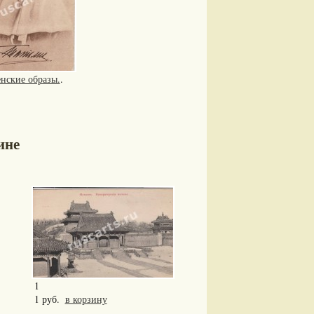
нские образы.
.
ине
1
1 руб.
в корзину