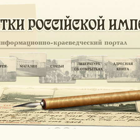
ЛИТЕРАТУРА
АДРЕСНАЯ
РЕЯ
МАГАЗИН
СТАТЬИ
ОБ ОТКРЫТКАХ
КНИГА