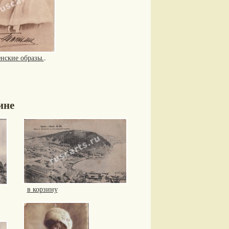
нские образы.
.
ине
в корзину