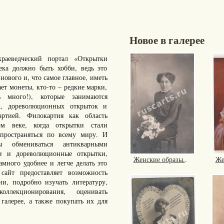
Новое в галерее
раеведческий портал «Открытки
ка должно быть хобби, ведь это
нового и, что самое главное, иметь
ает монеты, кто-то – редкие марки,
много!), которые занимаются
к, дореволюционных открыток и
артией. Филокартия как область
ом веке, когда открытки стали
пространяться по всему миру. И
ы обмениваться антикварными
ки и дореволюционные открытки,
Женские образы.
.
Же
ного удобнее и легче делать это
айт предоставляет возможность
ии, подробно изучать литературу,
ллекционирования, оценивать
галерее, а также покупать их для