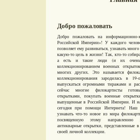
Добро пожаловать
Добро пожаловать на информационно-к
Российской Империи»! У каждого челове
позволяет ему развиваться, узнавать много 
какую-то цель в жизни! Так, кто-то собир
а есть и такие люди (и их очень 
коллекционированием военных открыто
многих других. Это называется филок
коллекционирования зародилась в 19-
выпускаться огромными тиражами и рас
сейчас многие филокартисты готов
открытками, покупать военные открыт
выпущенные в Российской Империи. И нам
сегодня при помощи Интернета! Наш с
узнавать что-то новое из мира филокарт
посвященную этому направлению ко
антикварные открытки, представленные в 
своей личной коллекции.