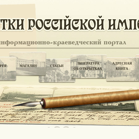
ЛИТЕРАТУРА
АДРЕСНАЯ
РЕЯ
МАГАЗИН
СТАТЬИ
ОБ ОТКРЫТКАХ
КНИГА