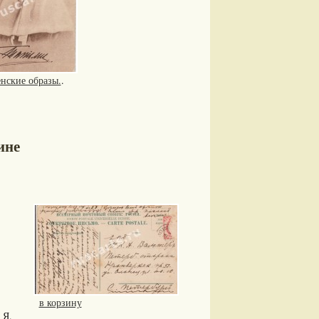
нские образы.
.
ине
в корзину
Я.