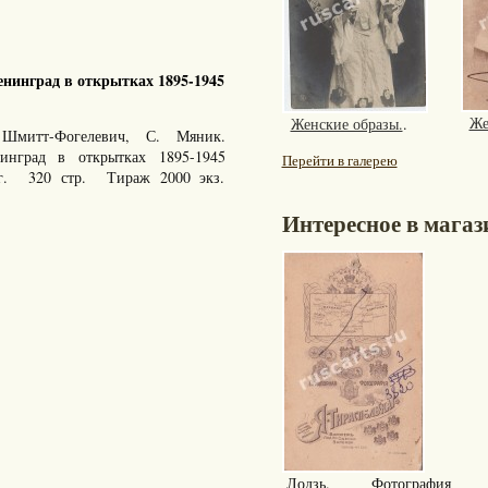
нинград в открытках 1895-1945
Же
Женские образы.
.
Шмитт-Фогелевич, С. Мяник.
енинград в открытках 1895-1945
Перейти в галерею
 г. 320 стр. Тираж 2000 экз.
Интересное в магаз
Лодзь. Фотография 