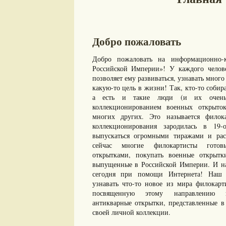
Добро пожаловать
Добро пожаловать на информационно-к
Российской Империи»! У каждого челове
позволяет ему развиваться, узнавать много 
какую-то цель в жизни! Так, кто-то собир
а есть и такие люди (и их очень 
коллекционированием военных открыто
многих других. Это называется филок
коллекционирования зародилась в 19-
выпускаться огромными тиражами и рас
сейчас многие филокартисты готов
открытками, покупать военные открыт
выпущенные в Российской Империи. И нам
сегодня при помощи Интернета! Наш с
узнавать что-то новое из мира филокарт
посвященную этому направлению ко
антикварные открытки, представленные в 
своей личной коллекции.