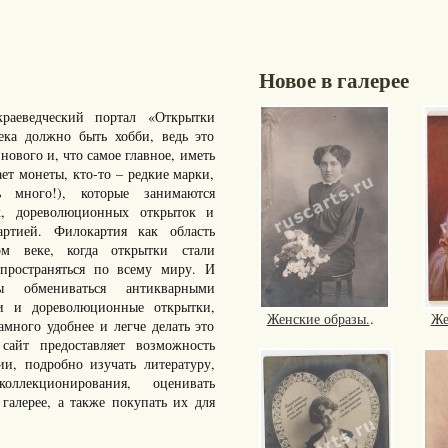
Новое в галерее
раеведческий портал «Открытки
ка должно быть хобби, ведь это
нового и, что самое главное, иметь
ает монеты, кто-то – редкие марки,
много!), которые занимаются
к, дореволюционных открыток и
артией. Филокартия как область
ом веке, когда открытки стали
пространяться по всему миру. И
ы обмениваться антикварными
ки и дореволюционные открытки,
Женские образы.
.
Же
ного удобнее и легче делать это
айт предоставляет возможность
ии, подробно изучать литературу,
ллекционирования, оценивать
галерее, а также покупать их для