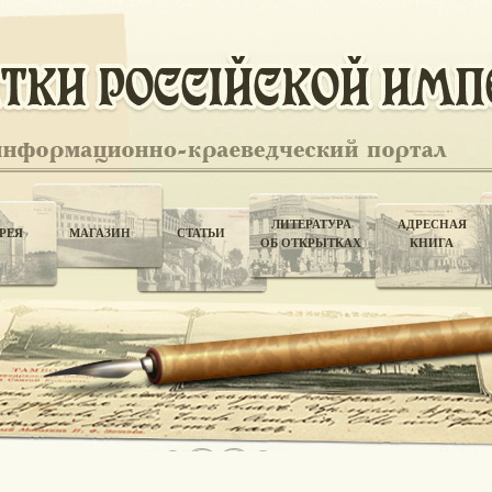
ЛИТЕРАТУРА
АДРЕСНАЯ
РЕЯ
МАГАЗИН
СТАТЬИ
ОБ ОТКРЫТКАХ
КНИГА