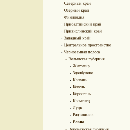
Северный край
Озерный край
Финляндия
Прибалтийский край
Привислинский край
Западный край
Центральное пространство
Черноземная полоса
Волынская губерния
Житомир
Здолбуново
Клевань
Ковель
Коростень
Кременец
Луцк
Радзивилов
Ровно
Воронежская губерния