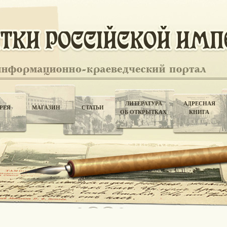
ЛИТЕРАТУРА
АДРЕСНАЯ
РЕЯ
МАГАЗИН
СТАТЬИ
ОБ ОТКРЫТКАХ
КНИГА