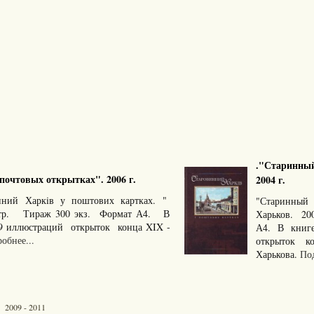
."Старинный
очтовых открытках". 2006 г.
2004 г.
нний Харкiв у поштових картках. "
"Старинный
стр. Тираж 300 экз. Формат А4. В
Харьков. 20
9 иллюстраций открыток конца XIX -
А4. В книг
обнее...
открыток ко
Харькова.
Под
 2009 - 2011