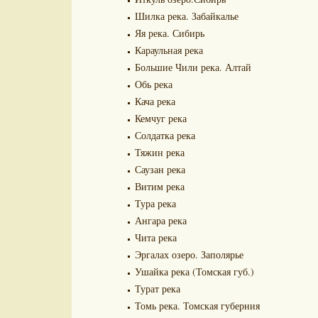
Шилка река. Забайкалье
Яя река. Сибирь
Караульная река
Большие Чили река. Алтай
Обь река
Кача река
Кемчуг река
Солдатка река
Тяжин река
Саузан река
Витим река
Тура река
Ангара река
Чита река
Эргалах озеро. Заполярье
Ушайка река (Томская губ.)
Турат река
Томь река. Томская губерния