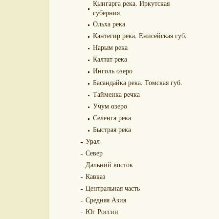
Кынгарга река. Иркутская
губерния
Ольха река
Кантегир река. Енисейская губ.
Нарым река
Калтат река
Инголь озеро
Басандайка река. Томская губ.
Тайменка речка
Учум озеро
Селенга река
Быстрая река
Урал
Север
Дальний восток
Кавказ
Центральная часть
Средняя Азия
Юг России