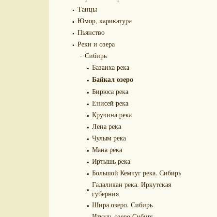
Танцы
Юмор, карикатура
Пьянство
Реки и озера
Сибирь
Базаиха река
Байкал озеро
Бирюса река
Енисей река
Кручина река
Лена река
Чулым река
Мана река
Иртышь река
Большой Кемчуг река. Сибирь
Гадаликан река. Иркутская
губерния
Шира озеро. Сибирь
Иткуль озеро.Сибирь