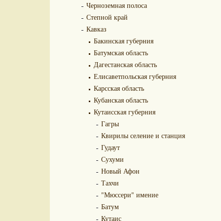
Черноземная полоса
Степной край
Кавказ
Бакинская губерния
Батумская область
Дагестанская область
Елисаветпольская губерния
Карсская область
Кубанская область
Кутаисская губерния
Гагры
Квирилы селение и станция
Гудаут
Сухуми
Новый Афон
Тахчи
"Мюссери" имение
Батум
Кутаис