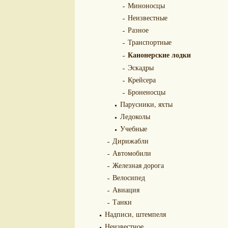
Миноносцы
Неизвестные
Разное
Транспортные
Канонерские лодки
Эскадры
Крейсера
Броненосцы
Парусники, яхты
Ледоколы
Учебные
Дирижабли
Автомобили
Железная дорога
Велосипед
Авиация
Танки
Надписи, штемпеля
Неизвестное