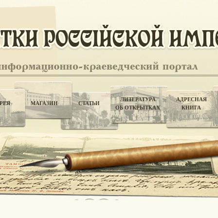
ЛИТЕРАТУРА
АДРЕСНАЯ
РЕЯ
МАГАЗИН
СТАТЬИ
ОБ ОТКРЫТКАХ
КНИГА