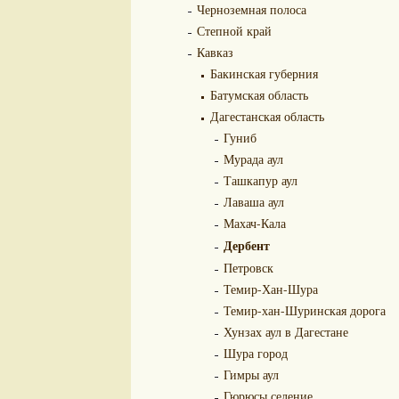
Черноземная полоса
Степной край
Кавказ
Бакинская губерния
Батумская область
Дагестанская область
Гуниб
Мурада аул
Ташкапур аул
Лаваша аул
Махач-Кала
Дербент
Петровск
Темир-Хан-Шура
Темир-хан-Шуринская дорога
Хунзах аул в Дагестане
Шура город
Гимры аул
Гюрюсы селение