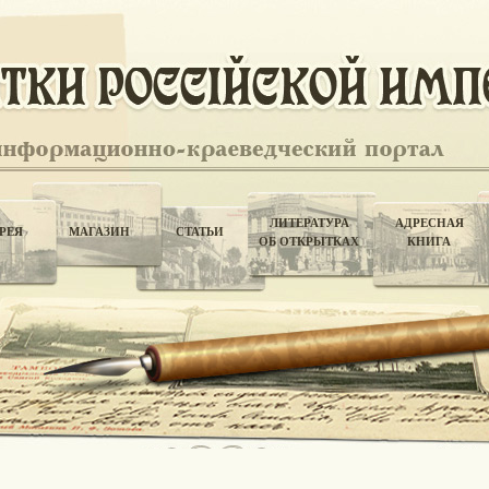
ЛИТЕРАТУРА
АДРЕСНАЯ
РЕЯ
МАГАЗИН
СТАТЬИ
ОБ ОТКРЫТКАХ
КНИГА