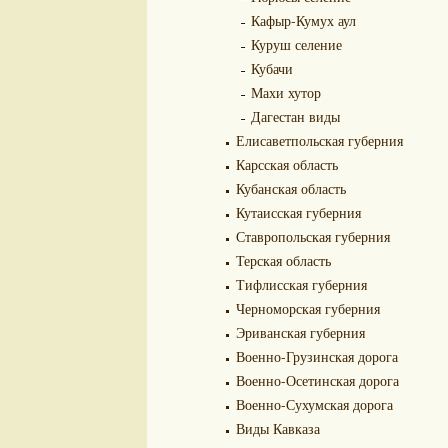
Кафыр-Кумух аул
Куруш селение
Кубачи
Махи хутор
Дагестан виды
Елисаветпольская губерния
Карсская область
Кубанская область
Кутаисская губерния
Ставропольская губерния
Терская область
Тифлисская губерния
Черноморская губерния
Эриванская губерния
Военно-Грузинская дорога
Военно-Осетинская дорога
Военно-Сухумская дорога
Виды Кавказа