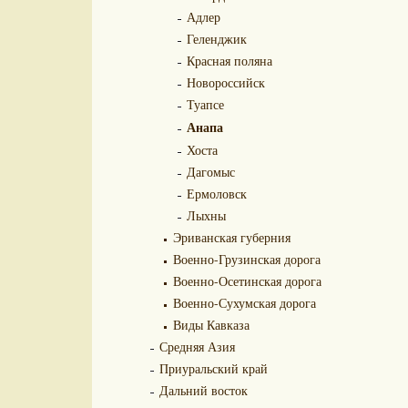
Адлер
Геленджик
Красная поляна
Новороссийск
Туапсе
Анапа
Хоста
Дагомыс
Ермоловск
Лыхны
Эриванская губерния
Военно-Грузинская дорога
Военно-Осетинская дорога
Военно-Сухумская дорога
Виды Кавказа
Средняя Азия
Приуральский край
Дальний восток