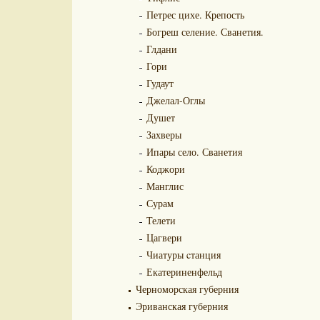
Петрес цихе. Крепость
Богреш селение. Сванетия.
Глдани
Гори
Гудаут
Джелал-Оглы
Душет
Захверы
Ипары село. Сванетия
Коджори
Манглис
Сурам
Телети
Цагвери
Чиатуры cтанция
Екатериненфельд
Черноморская губерния
Эриванская губерния