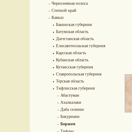
Черноземная полоса
Степной край
Кавказ
Бакинская губерния
Батумская область
Дагестанская область
Елисаветпольская губерния
Карсская область
Кубанская область
Кутаисская губерния
Ставропольская губерния
Терская область
Тифлисская губерния
Абастуман
Ахалкалаки
Даба селение
Бакуриани
Боржом
Тифлис