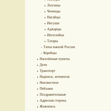
Лезгины
Чеченцы
Нагайцы
Ингуши
Аджарцы
Ингилойки
Татары
Типы южной России
Корейцы
Населённые пункты
Дети
Транспорт
Надписи, штемпеля
Неизвестное
Пейзажи
Поздравительные
Адресная сторона
Живопись