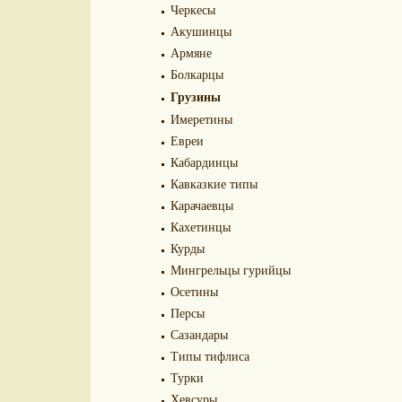
Черкесы
Акушинцы
Армяне
Болкарцы
Грузины
Имеретины
Евреи
Кабардинцы
Кавказкие типы
Карачаевцы
Кахетинцы
Курды
Мингрельцы гурийцы
Осетины
Персы
Сазандары
Типы тифлиса
Турки
Хевсуры