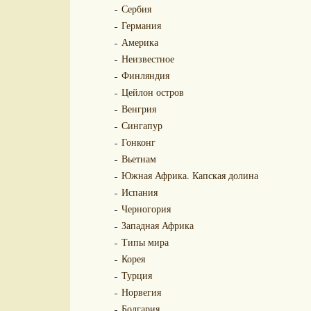
Сербия
Германия
Америка
Неизвестное
Финляндия
Цейлон остров
Венгрия
Сингапур
Гонконг
Вьетнам
Южная Африка. Капская долина
Испания
Черногория
Западная Африка
Типы мира
Корея
Турция
Норвегия
Болгария