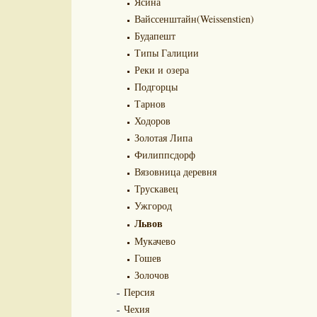
Ясина
Вайссенштайн(Weissеnstien)
Будапешт
Типы Галиции
Реки и озера
Подгорцы
Тарнов
Ходоров
Золотая Липа
Филиппсдорф
Вязовница деревня
Трускавец
Ужгород
Львов
Мукачево
Гошев
Золочов
Персия
Чехия