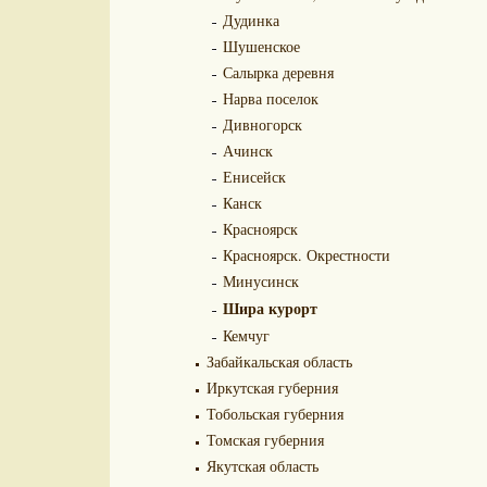
Дудинка
Шушенское
Салырка деревня
Нарва поселок
Дивногорск
Ачинск
Енисейск
Канск
Красноярск
Красноярск. Окрестности
Минусинск
Шира курорт
Кемчуг
Забайкальская область
Иркутская губерния
Тобольская губерния
Томская губерния
Якутская область