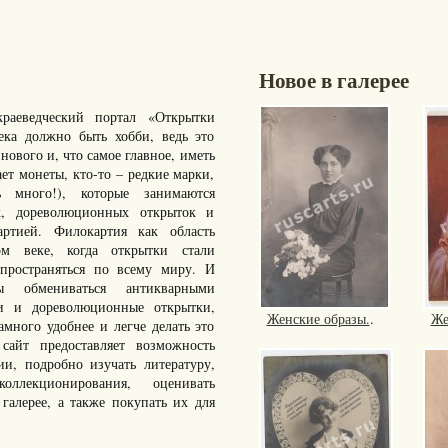
Новое в галерее
раеведческий портал «Открытки
ка должно быть хобби, ведь это
нового и, что самое главное, иметь
ает монеты, кто-то – редкие марки,
много!), которые занимаются
к, дореволюционных открыток и
артией. Филокартия как область
ом веке, когда открытки стали
пространяться по всему миру. И
ы обмениваться антикварными
ки и дореволюционные открытки,
Женские образы.
.
Же
ного удобнее и легче делать это
айт предоставляет возможность
ии, подробно изучать литературу,
ллекционирования, оценивать
галерее, а также покупать их для