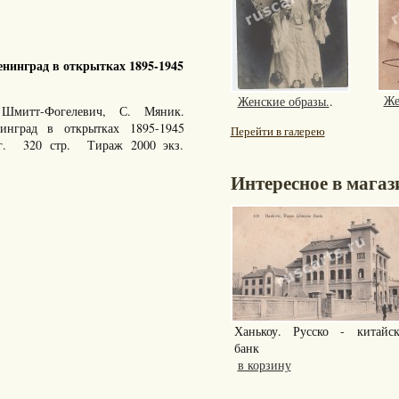
нинград в открытках 1895-1945
Же
Женские образы.
.
Шмитт-Фогелевич, С. Мяник.
енинград в открытках 1895-1945
Перейти в галерею
 г. 320 стр. Тираж 2000 экз.
Интересное в магаз
Ханькоу. Русско - китайс
банк
в корзину