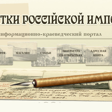
ЛИТЕРАТУРА
АДРЕСНАЯ
РЕЯ
МАГАЗИН
СТАТЬИ
ОБ ОТКРЫТКАХ
КНИГА