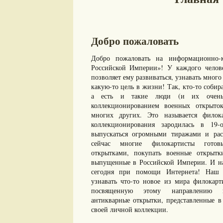
Добро пожаловать
Добро пожаловать на информационно-к
Российской Империи»! У каждого челове
позволяет ему развиваться, узнавать много 
какую-то цель в жизни! Так, кто-то собир
а есть и такие люди (и их очень 
коллекционированием военных открыто
многих других. Это называется филок
коллекционирования зародилась в 19-
выпускаться огромными тиражами и рас
сейчас многие филокартисты готов
открытками, покупать военные открыт
выпущенные в Российской Империи. И нам
сегодня при помощи Интернета! Наш с
узнавать что-то новое из мира филокарт
посвященную этому направлению ко
антикварные открытки, представленные в 
своей личной коллекции.