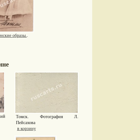
нские образы.
.
ине
кий
Томск. Фотография Л.
Пейсахова
в корзину